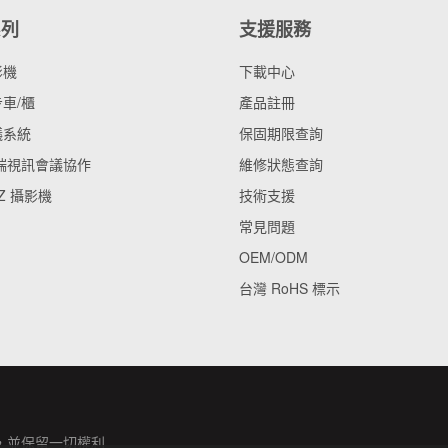
系列
支援服務
影機
下載中心
車/櫃
產品註冊
議系統
保固期限查詢
雲端視訊會議協作
維修狀態查詢
Z 攝影機
技術支援
常見問題
OEM/ODM
台灣 RoHS 標示
，並保留一切權利