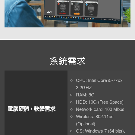
系統需求
CPU: Intel Core i5-7xxx
3.2GHZ
RAM: 8G
HDD: 10G (Free Space)
電腦硬體 / 軟體需求
Network card: 100 Mbps
Wireless: 802.11ac
(Optional)
OS: Windows 7 (64 bits),