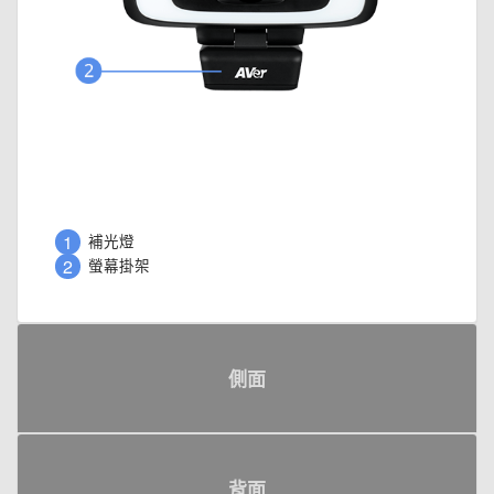
1
補光燈
2
螢幕掛架
側面
背面