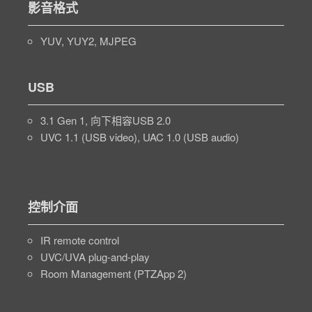
影音格式
YUV, YUY2, MJPEG
USB
3.1 Gen 1, 向下相容USB 2.0
UVC 1.1 (USB video), UAC 1.0 (USB audio)
控制介面
IR remote control
UVC/UVA plug-and-play
Room Management (PTZApp 2)