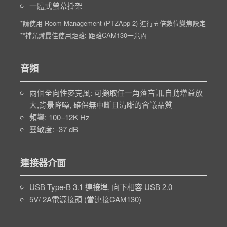
一體式螢幕掛架
*請使用 Room Management (PTZApp 2) 進行五倍數位變焦設定
**補光燈最佳使用距離: 距離CAM130一米內
音頻
兩個全向性麥克風: 可擷取任一角落音訊,自動增益放
大,背景降噪, 確保無中斷且清晰的會議品質
頻響: 100–12K Hz
靈敏度: -37 dB
連接器介面
USB Type-B 3.1 連接埠, 向下相容 USB 2.0
5V/ 2A電源接頭 (當連接CAM130)