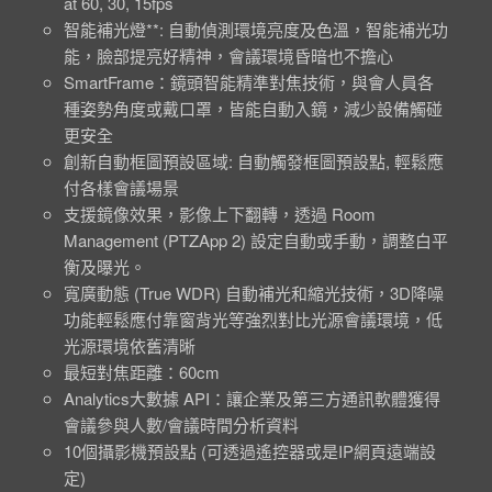
at 60, 30, 15fps
智能補光燈**: 自動偵測環境亮度及色溫，智能補光功
能，臉部提亮好精神，會議環境昏暗也不擔心
SmartFrame：鏡頭智能精準對焦技術，與會人員各
種姿勢角度或戴口罩，皆能自動入鏡，減少設備觸碰
更安全
創新自動框圖預設區域: 自動觸發框圖預設點, 輕鬆應
付各樣會議場景
支援鏡像效果，影像上下翻轉，透過 Room
Management (PTZApp 2) 設定自動或手動，調整白平
衡及曝光。
寬廣動態 (True WDR) 自動補光和縮光技術，3D降噪
功能輕鬆應付靠窗背光等強烈對比光源會議環境，低
光源環境依舊清晰
最短對焦距離：60cm
Analytics大數據 API：讓企業及第三方通訊軟體獲得
會議參與人數/會議時間分析資料
10個攝影機預設點 (可透過遙控器或是IP網頁遠端設
定)