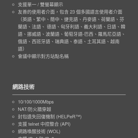
支援單一 / 雙螢幕顯示
友善的使用者介面，包含 23 個多國語言使用者介面
（英語、繁中、簡中、捷克語、丹麥語、荷蘭語、芬
蘭語、法語、 德語、匈牙利語、義大利語、日語、韓
語、挪威語、波蘭語、葡萄牙語-巴西、羅馬尼亞語、
俄語、西班牙語、瑞典語、泰語、土耳其語、越南
語）
會議中顯示對方站點名稱
網路技術
10/100/1000Mbps
NAT/防火牆穿越
封包遺失回復機制 (HELPeR™)
支援 telnet 中控整合 (API)
網路喚醒技術 (WOL)