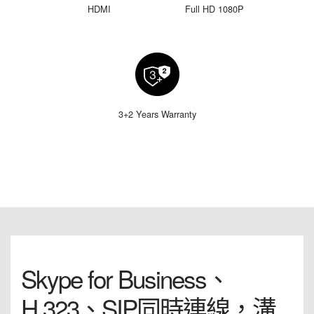
HDMI
Full HD 1080P
3+2 Years Warranty
Skype for Business、
H.323、SIP同時連線，溝