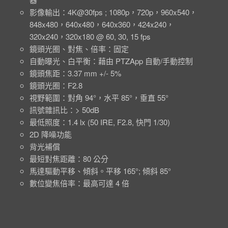
影像輸出：4K@30fps ; 1080p，720p，960x540，
848x480，640x480，640x360，424x240，
320x240，320x180 @ 60, 30, 15 fps
鏡頭光圈、對焦、倍率：固定
自動曝光、白平衡：藉由 PTZApp 自動/手動控制
鏡頭焦距：3.37 mm +/- 5%
鏡頭光圈：F2.8
視野範圍：對角 94°，水平 85°，垂直 55°
訊號雜訊比：> 50dB
最低照度：1.4 lx (50 IRE, F2.8, 快門 1/30)
2D 降噪功能
背光補償
最短對焦距離：80 公分
馬達驅動平移、傾斜。平移 165°; 傾斜 85°
數位變焦倍率：最高可達 4 倍