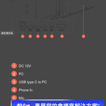
攝影機背板
1
DC 12V
2
PC
3
USB type C to PC
4
Phone In
5
Mic
6
HDMI 輸出