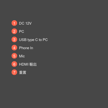
1
DC 12V
2
PC
3
USB type C to PC
4
Phone In
5
Mic
6
HDMI 輸出
7
重置